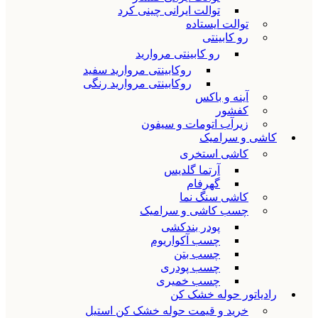
توالت ایرانی چینی کرد
توالت ایستاده
رو کابینتی
رو کابینتی مروارید
روکابینتی مروارید سفید
روکابینتی مروارید رنگی
آینه و باکس
کفشور
زیرآب اتومات و سیفون
کاشی و سرامیک
کاشی استخری
آرتما گلدیس
گهرفام
کاشی سنگ نما
چسب کاشی و سرامیک
پودر بندکشی
چسب آکواریوم
چسب بتن
چسب پودری
چسب خمیری
رادیاتور حوله خشک کن
خرید و قیمت حوله خشک کن استیل