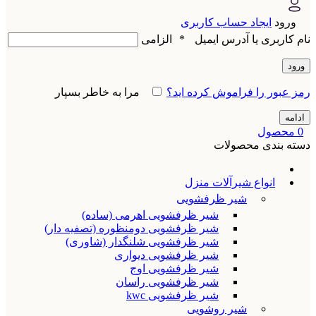
ورود
ایجاد حساب کاربری
نام کاربری یا آدرس ایمیل
*
الزامی
ورود
رمز عبور را فراموش کرده اید؟
مرا به خاطر بسپار
ادامه
0
محصول
دسته بندی محصولات
انواع شیرآلات منزل
شیر ظرفشویی
شیر ظرفشویی اهرمی (ساده)
شیر ظرفشویی دومنظوره (تصفیه دار)
شیر ظرفشویی شلنگدار (شاوری)
شیر ظرفشویی دیواری
شیر ظرفشویی اوج
شیر ظرفشویی راسان
شیر ظرفشویی kwc
شیر روشویی