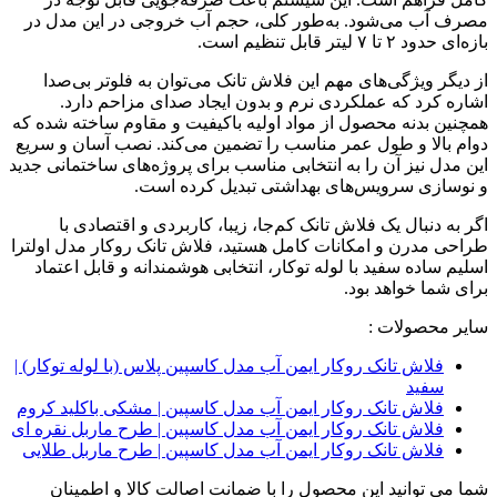
مصرف آب می‌شود. به‌طور کلی، حجم آب خروجی در این مدل در
بازه‌ای حدود ۲ تا ۷ لیتر قابل تنظیم است.
از دیگر ویژگی‌های مهم این فلاش تانک می‌توان به فلوتر بی‌صدا
اشاره کرد که عملکردی نرم و بدون ایجاد صدای مزاحم دارد.
همچنین بدنه محصول از مواد اولیه باکیفیت و مقاوم ساخته شده که
دوام بالا و طول عمر مناسب را تضمین می‌کند. نصب آسان و سریع
این مدل نیز آن را به انتخابی مناسب برای پروژه‌های ساختمانی جدید
و نوسازی سرویس‌های بهداشتی تبدیل کرده است.
اگر به دنبال یک فلاش تانک کم‌جا، زیبا، کاربردی و اقتصادی با
طراحی مدرن و امکانات کامل هستید، فلاش تانک روکار مدل اولترا
اسلیم ساده سفید با لوله توکار، انتخابی هوشمندانه و قابل اعتماد
برای شما خواهد بود.
سایر محصولات :
فلاش تانک روکار ایمن آب مدل کاسپین پلاس (با لوله توکار) |
سفید
فلاش تانک روکار ایمن آب مدل کاسپین | مشکی باکلید کروم
فلاش تانک روکار ایمن آب مدل کاسپین | طرح ماربل نقره ای
فلاش تانک روکار ایمن آب مدل کاسپین | طرح ماربل طلایی
شما می توانید این محصول را با ضمانت اصالت کالا و اطمینان