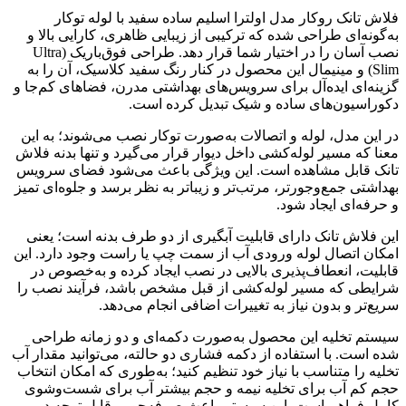
فلاش تانک روکار مدل اولترا اسلیم ساده سفید با لوله توکار
به‌گونه‌ای طراحی شده که ترکیبی از زیبایی ظاهری، کارایی بالا و
نصب آسان را در اختیار شما قرار دهد. طراحی فوق‌باریک (Ultra
Slim) و مینیمال این محصول در کنار رنگ سفید کلاسیک، آن را به
گزینه‌ای ایده‌آل برای سرویس‌های بهداشتی مدرن، فضاهای کم‌جا و
دکوراسیون‌های ساده و شیک تبدیل کرده است.
در این مدل، لوله و اتصالات به‌صورت توکار نصب می‌شوند؛ به این
معنا که مسیر لوله‌کشی داخل دیوار قرار می‌گیرد و تنها بدنه فلاش
تانک قابل مشاهده است. این ویژگی باعث می‌شود فضای سرویس
بهداشتی جمع‌وجورتر، مرتب‌تر و زیباتر به نظر برسد و جلوه‌ای تمیز
و حرفه‌ای ایجاد شود.
این فلاش تانک دارای قابلیت آبگیری از دو طرف بدنه است؛ یعنی
امکان اتصال لوله ورودی آب از سمت چپ یا راست وجود دارد. این
قابلیت، انعطاف‌پذیری بالایی در نصب ایجاد کرده و به‌خصوص در
شرایطی که مسیر لوله‌کشی از قبل مشخص باشد، فرآیند نصب را
سریع‌تر و بدون نیاز به تغییرات اضافی انجام می‌دهد.
سیستم تخلیه این محصول به‌صورت دکمه‌ای و دو زمانه طراحی
شده است. با استفاده از دکمه فشاری دو حالته، می‌توانید مقدار آب
تخلیه را متناسب با نیاز خود تنظیم کنید؛ به‌طوری که امکان انتخاب
حجم کم آب برای تخلیه نیمه و حجم بیشتر آب برای شست‌وشوی
کامل فراهم است. این سیستم باعث صرفه‌جویی قابل توجه در