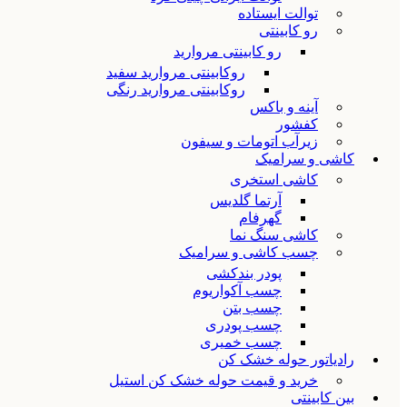
توالت ایستاده
رو کابینتی
رو کابینتی مروارید
روکابینتی مروارید سفید
روکابینتی مروارید رنگی
آینه و باکس
کفشور
زیرآب اتومات و سیفون
کاشی و سرامیک
کاشی استخری
آرتما گلدیس
گهرفام
کاشی سنگ نما
چسب کاشی و سرامیک
پودر بندکشی
چسب آکواریوم
چسب بتن
چسب پودری
چسب خمیری
رادیاتور حوله خشک کن
خرید و قیمت حوله خشک کن استیل
بین کابینتی