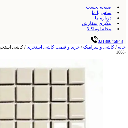
صفحه نخست
تماس با ما
درباره ما
پیگیری سفارش
مجله لوماکالا
02188046843
خانه
/
کاشی و سرامیک
/
خرید و قیمت کاشی استخری
/
کاشی استخری گهرفام 
-10%