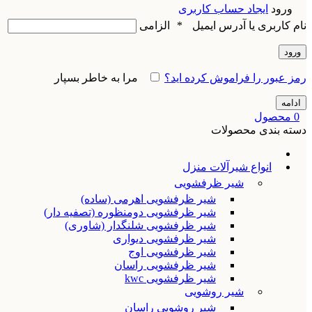
ورود
ایجاد حساب کاربری
نام کاربری یا آدرس ایمیل
*
الزامی
ورود
رمز عبور را فراموش کرده اید؟
مرا به خاطر بسپار
ادامه
0
محصول
دسته بندی محصولات
انواع شیرآلات منزل
شیر ظرفشویی
شیر ظرفشویی اهرمی (ساده)
شیر ظرفشویی دومنظوره (تصفیه دار)
شیر ظرفشویی شلنگدار (شاوری)
شیر ظرفشویی دیواری
شیر ظرفشویی اوج
شیر ظرفشویی راسان
شیر ظرفشویی kwc
شیر روشویی
شیر روشویی راسان