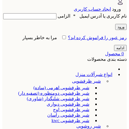
ورود
ایجاد حساب کاربری
نام کاربری یا آدرس ایمیل
*
الزامی
ورود
رمز عبور را فراموش کرده اید؟
مرا به خاطر بسپار
ادامه
0
محصول
دسته بندی محصولات
انواع شیرآلات منزل
شیر ظرفشویی
شیر ظرفشویی اهرمی (ساده)
شیر ظرفشویی دومنظوره (تصفیه دار)
شیر ظرفشویی شلنگدار (شاوری)
شیر ظرفشویی دیواری
شیر ظرفشویی اوج
شیر ظرفشویی راسان
شیر ظرفشویی kwc
شیر روشویی