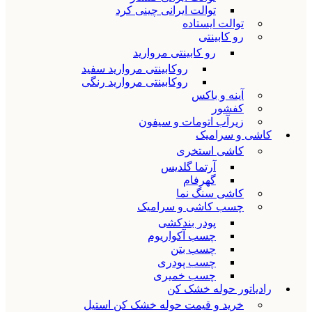
توالت ایرانی چینی کرد
توالت ایستاده
رو کابینتی
رو کابینتی مروارید
روکابینتی مروارید سفید
روکابینتی مروارید رنگی
آینه و باکس
کفشور
زیرآب اتومات و سیفون
کاشی و سرامیک
کاشی استخری
آرتما گلدیس
گهرفام
کاشی سنگ نما
چسب کاشی و سرامیک
پودر بندکشی
چسب آکواریوم
چسب بتن
چسب پودری
چسب خمیری
رادیاتور حوله خشک کن
خرید و قیمت حوله خشک کن استیل