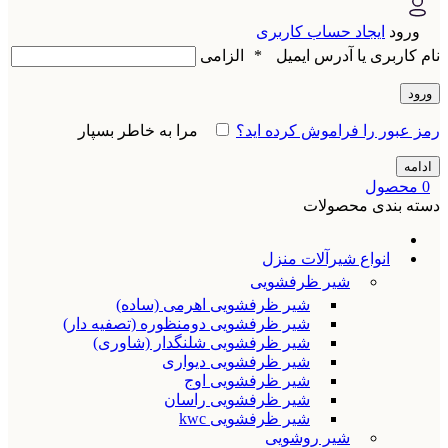
ورود
ایجاد حساب کاربری
نام کاربری یا آدرس ایمیل
*
الزامی
ورود
رمز عبور را فراموش کرده اید؟
مرا به خاطر بسپار
ادامه
0
محصول
دسته بندی محصولات
انواع شیرآلات منزل
شیر ظرفشویی
شیر ظرفشویی اهرمی (ساده)
شیر ظرفشویی دومنظوره (تصفیه دار)
شیر ظرفشویی شلنگدار (شاوری)
شیر ظرفشویی دیواری
شیر ظرفشویی اوج
شیر ظرفشویی راسان
شیر ظرفشویی kwc
شیر روشویی