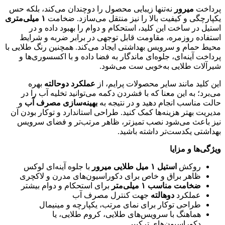
پرداخت
میرور
نه‌تنها زیبایی محصول را دوچندان می‌کند، بلکه حس
یکپارچگی و کیفیت بالا را نیز منتقل می‌سازد. ضخامت
۱ میلی‌متری
استیل در ساخت این کلید، استحکام و دوام را بهبود داده و در
استفاده روزمره، مقاومت قابل توجهی در برابر ضربه و شرایط
محیط حمام و سرویس بهداشتی ایجاد می‌کند. همچنین رنگ طلایی با
پرداخت آینه‌ای، جلوه‌ای ماندگار به فضا داده و با اکسسوری‌ها و
شیرآلات طلایی به‌خوبی ست می‌شود.
این کلید مانند سایر محصولات پرایم، از
عملکرد دوحالته
بهره
می‌برد؛ به این معنا که با فشردن دکمه می‌توانید تخلیه آب را در
حالت مناسب انجام دهید و در نتیجه به
بهینه‌سازی مصرف آب
و
مدیریت بهتر هزینه‌ها کمک کنید. طراحی استاندارد و توکار بودن آن
نیز باعث می‌شود نصب تمیزتر، ظاهر مرتب‌تر و فضای سرویس
بهداشتی یکدست‌تر داشته باشید.
ویژگی‌ها و مزایا
روکش
استیل ۱ میل طلایی میرور
با جلوه آینه‌ای لوکس
ظاهر براق و خاص برای دکوراسیون‌های مدرن و لاکچری
ضخامت مناسب ۱ میلی‌متر
برای استحکام و دوام بیشتر
عملکرد
دوهالته
جهت کنترل مصرف آب
طراحی توکار برای نمای مرتب، یکپارچه و مینیمال
هماهنگ با سرویس‌های طلایی، کروم طلایی، یا
دکوراسیون‌های ترکیبی