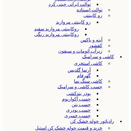
توالت ایرانی چینی کرد
توالت ایستاده
رو کابینتی
رو کابینتی مروارید
روکابینتی مروارید سفید
روکابینتی مروارید رنگی
آینه و باکس
کفشور
زیرآب اتومات و سیفون
کاشی و سرامیک
کاشی استخری
آرتما گلدیس
گهرفام
کاشی سنگ نما
چسب کاشی و سرامیک
پودر بندکشی
چسب آکواریوم
چسب بتن
چسب پودری
چسب خمیری
رادیاتور حوله خشک کن
خرید و قیمت حوله خشک کن استیل