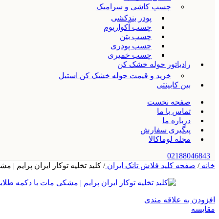
چسب کاشی و سرامیک
پودر بندکشی
چسب آکواریوم
چسب بتن
چسب پودری
چسب خمیری
رادیاتور حوله خشک کن
خرید و قیمت حوله خشک کن استیل
بین کابینتی
صفحه نخست
تماس با ما
درباره ما
پیگیری سفارش
مجله لوماکالا
02188046843
خانه
/
صفحه کلید فلاش تانک ایران
/
کلید تخلیه توکار ایران پرایم | مشک
افزودن به علاقه مندی
مقایسه