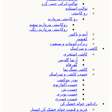
توالت ایرانی چینی کرد
توالت ایستاده
رو کابینتی
رو کابینتی مروارید
روکابینتی مروارید سفید
روکابینتی مروارید رنگی
آینه و باکس
کفشور
زیرآب اتومات و سیفون
کاشی و سرامیک
کاشی استخری
آرتما گلدیس
گهرفام
کاشی سنگ نما
چسب کاشی و سرامیک
پودر بندکشی
چسب آکواریوم
چسب بتن
چسب پودری
چسب خمیری
رادیاتور حوله خشک کن
خرید و قیمت حوله خشک کن استیل