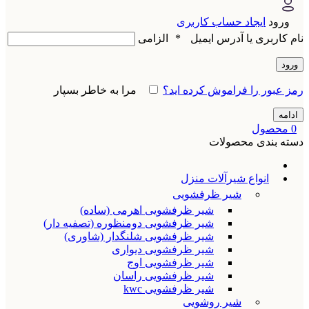
ورود
ایجاد حساب کاربری
نام کاربری یا آدرس ایمیل
*
الزامی
ورود
رمز عبور را فراموش کرده اید؟
مرا به خاطر بسپار
ادامه
0
محصول
دسته بندی محصولات
انواع شیرآلات منزل
شیر ظرفشویی
شیر ظرفشویی اهرمی (ساده)
شیر ظرفشویی دومنظوره (تصفیه دار)
شیر ظرفشویی شلنگدار (شاوری)
شیر ظرفشویی دیواری
شیر ظرفشویی اوج
شیر ظرفشویی راسان
شیر ظرفشویی kwc
شیر روشویی