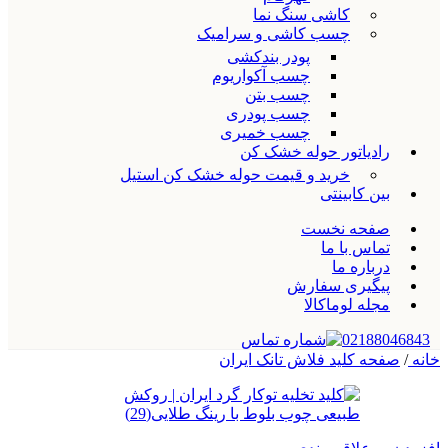
کاشی سنگ نما
چسب کاشی و سرامیک
پودر بندکشی
چسب آکواریوم
چسب بتن
چسب پودری
چسب خمیری
رادیاتور حوله خشک کن
خرید و قیمت حوله خشک کن استیل
بین کابینتی
صفحه نخست
تماس با ما
درباره ما
پیگیری سفارش
مجله لوماکالا
02188046843
خانه
/
صفحه کلید فلاش تانک ایران