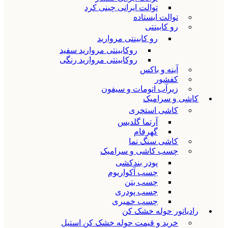
توالت ایرانی چینی کرد
توالت ایستاده
رو کابینتی
رو کابینتی مروارید
روکابینتی مروارید سفید
روکابینتی مروارید رنگی
آینه و باکس
کفشور
زیرآب اتومات و سیفون
کاشی و سرامیک
کاشی استخری
آرتما گلدیس
گهرفام
کاشی سنگ نما
چسب کاشی و سرامیک
پودر بندکشی
چسب آکواریوم
چسب بتن
چسب پودری
چسب خمیری
رادیاتور حوله خشک کن
خرید و قیمت حوله خشک کن استیل