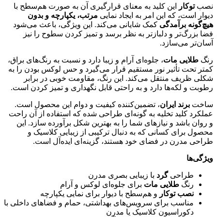
نصب
توکار
این کلید به معنای قرارگیری آن به صورت هم‌سطح با
دیوار است، که این امر به ایجاد نمایی
مرتب، یکپارچه و بدون
هیچ‌گونه برآمدگی
کمک شایانی می‌کند. این ویژگی، باعث می‌شود
فضا بزرگ‌تر و دلبازتر به نظر برسد و تمیز کردن سطوح را نیز
آسان‌تر می‌سازد.
رنگ
طلایی مات
، جلوه‌ای آرام و زیبا دارد و نسبت به رنگ‌های براق،
کمتر تحت تأثیر نور مستقیم قرار می‌گیرد و حس لوکس بودن را به
شکلی ظریف منتقل می‌کند. این رنگ، مقاومت خوبی در برابر
رطوبت و لکه‌ها دارد و به راحتی قابل نگهداری و تمیز کردن است.
ساخت
برند ایران
، تضمین‌کننده کیفیت و دوام این محصول است.
عملکرد کلید تخلیه به گونه‌ای طراحی شده که استفاده از آن راحت
و روان باشد و نیازهای شما را به بهترین شکل برآورده سازد. این
محصول برای کسانی که به دنبال ترکیبی از زیبایی کلاسیک و
طراحی مدرن در فضای خود هستند، گزینه‌ای ایده‌آل است.
ویژگی‌ها
طراحی
گرد
با زیبایی بصری مدرن
رنگ
طلایی مات
برای جلوه‌ای لوکس و آرام
نصب توکار
و هم‌سطح با دیوار برای نمایی یکپارچه
مناسب برای سرویس‌های بهداشتی، حمام و فضاهای داخلی با
دکوراسیون کلاسیک یا مدرن