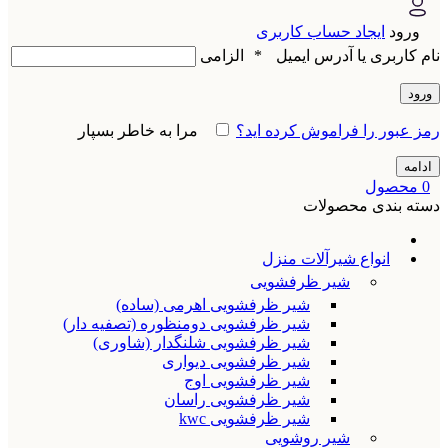
ورود
ایجاد حساب کاربری
نام کاربری یا آدرس ایمیل
*
الزامی
ورود
رمز عبور را فراموش کرده اید؟
مرا به خاطر بسپار
ادامه
0
محصول
دسته بندی محصولات
انواع شیرآلات منزل
شیر ظرفشویی
شیر ظرفشویی اهرمی (ساده)
شیر ظرفشویی دومنظوره (تصفیه دار)
شیر ظرفشویی شلنگدار (شاوری)
شیر ظرفشویی دیواری
شیر ظرفشویی اوج
شیر ظرفشویی راسان
شیر ظرفشویی kwc
شیر روشویی