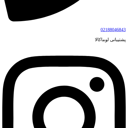
02188046843
پشتیبانی لوماکالا