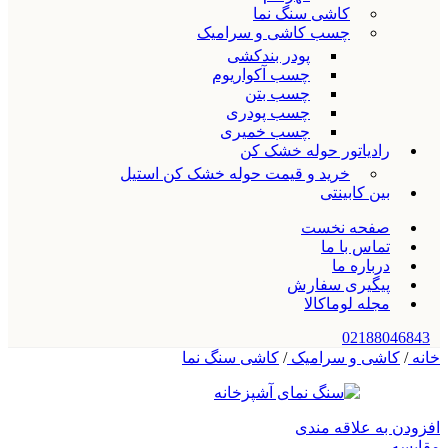
کاشی سنگ نما
چسب کاشی و سرامیک
پودر بندکشی
چسب آکواریوم
چسب بتن
چسب پودری
چسب خمیری
رادیاتور حوله خشک کن
خرید و قیمت حوله خشک کن استیل
بین کابینتی
صفحه نخست
تماس با ما
درباره ما
پیگیری سفارش
مجله لوماکالا
02188046843
خانه
/
کاشی و سرامیک
/
کاشی سنگ نما
افزودن به علاقه مندی
مقایسه