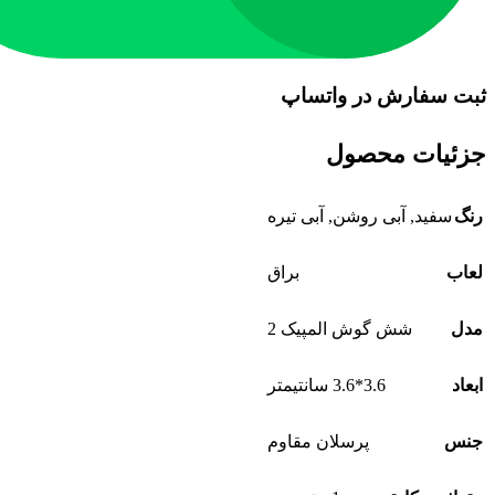
ثبت سفارش در واتساپ
جزئیات محصول
رنگ
سفید, آبی روشن, آبی تیره
لعاب
براق
مدل
شش گوش المپیک 2
ابعاد
3.6*3.6 سانتیمتر
جنس
پرسلان مقاوم