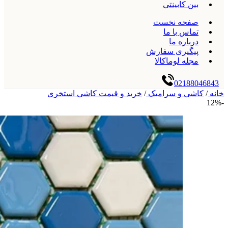
بین کابینتی
صفحه نخست
تماس با ما
درباره ما
پیگیری سفارش
مجله لوماکالا
02188046843
خانه
/
کاشی و سرامیک
/
خرید و قیمت کاشی استخری
-12%