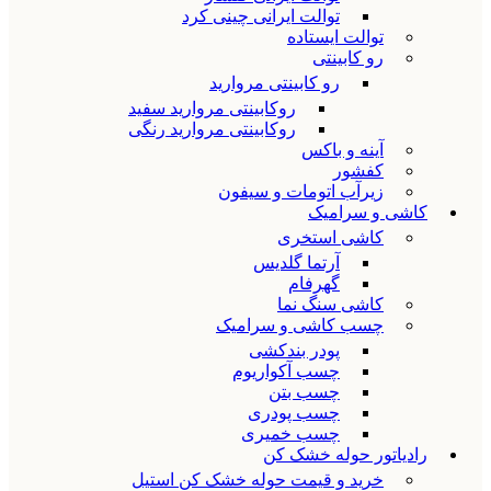
توالت ایرانی چینی کرد
توالت ایستاده
رو کابینتی
رو کابینتی مروارید
روکابینتی مروارید سفید
روکابینتی مروارید رنگی
آینه و باکس
کفشور
زیرآب اتومات و سیفون
کاشی و سرامیک
کاشی استخری
آرتما گلدیس
گهرفام
کاشی سنگ نما
چسب کاشی و سرامیک
پودر بندکشی
چسب آکواریوم
چسب بتن
چسب پودری
چسب خمیری
رادیاتور حوله خشک کن
خرید و قیمت حوله خشک کن استیل