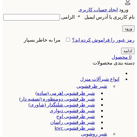
ورود
ایجاد حساب کاربری
نام کاربری یا آدرس ایمیل
*
الزامی
ورود
رمز عبور را فراموش کرده اید؟
مرا به خاطر بسپار
ادامه
0
محصول
دسته بندی محصولات
انواع شیرآلات منزل
شیر ظرفشویی
شیر ظرفشویی اهرمی (ساده)
شیر ظرفشویی دومنظوره (تصفیه دار)
شیر ظرفشویی شلنگدار (شاوری)
شیر ظرفشویی دیواری
شیر ظرفشویی اوج
شیر ظرفشویی راسان
شیر ظرفشویی kwc
شیر روشویی