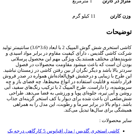
متراژ در کارتن
1 مترمربع
وزن کارتن
11 کیلو گرم
توضیحات
کاشی استخری شش گوش المپیک 2 با ابعاد (3.6*3.6) سانتیمتر تولید
شرکت کاشی گلدیس ، دارای کیفیت مقاوم در برابر مواد اسیدی و
شوینده‌های مختلف هستند.یک ویژگی مهم این محصول پرسلانی
بودن آن است که باعث میشود مقاومت محصولات در فصول
سردتر بالا باشد و دیگر نگران از بین رفتن کاشی در زمستان نباشید.
این طرح با زیبایی و درخشش فوق‌العاده‌اش همواره در صدر فروش
قرار داشته و قابلیت استفاده در انواع محیط‌ها، چه فضای باز و چه
سرپوشیده، را داراست. طرح المپیک 2 با ترکیب رنگ‌های سفید، آبی
روشن و آبی تیره، جلوه‌ای پویا و ورزشی به فضا می‌دهد. طراحی
شش‌ضلعی آن باعث شده برای دیوار یا کف استخر گزینه‌ای جذاب
باشد. دوام بالا در برابر سرما و رطوبت، این مدل را به همراهی
همیشگی برای سال‌ها تبدیل می‌کند.
سایر محصولات :
کاشی استخری گلدیس | مدل اقیانوس 5 کارگاهی درجه یک