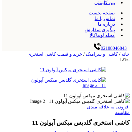
بین کابینتی
صفحه نخست
تماس با ما
درباره ما
پیگیری سفارش
مجله لوماکالا
02188046843
خانه
/
کاشی و سرامیک
/
خرید و قیمت کاشی استخری
-12%
افزودن به علاقه مندی
مقایسه
کاشی استخری گلدیس میکس آپولون 11