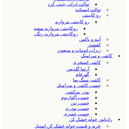
توالت ایرانی چینی کرد
توالت ایستاده
رو کابینتی
رو کابینتی مروارید
روکابینتی مروارید سفید
روکابینتی مروارید رنگی
آینه و باکس
کفشور
زیرآب اتومات و سیفون
کاشی و سرامیک
کاشی استخری
آرتما گلدیس
گهرفام
کاشی سنگ نما
چسب کاشی و سرامیک
پودر بندکشی
چسب آکواریوم
چسب بتن
چسب پودری
چسب خمیری
رادیاتور حوله خشک کن
خرید و قیمت حوله خشک کن استیل