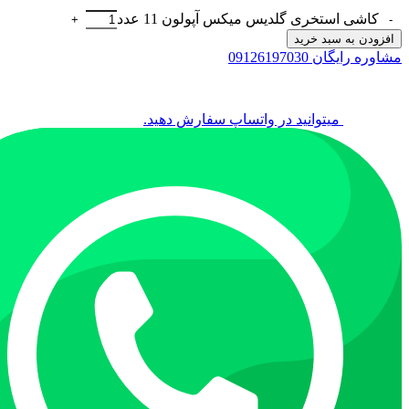
کاشی استخری گلدیس میکس آپولون 11 عدد
افزودن به سبد خرید
مشاوره رایگان 09126197030
میتوانید در واتساپ سفارش دهید.