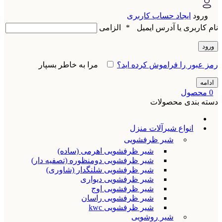
ورود
ایجاد حساب کاربری
نام کاربری یا آدرس ایمیل
*
الزامی
ورود
رمز عبور را فراموش کرده اید؟
مرا به خاطر بسپار
ادامه
0
محصول
دسته بندی محصولات
انواع شیرآلات منزل
شیر ظرفشویی
شیر ظرفشویی اهرمی (ساده)
شیر ظرفشویی دومنظوره (تصفیه دار)
شیر ظرفشویی شلنگدار (شاوری)
شیر ظرفشویی دیواری
شیر ظرفشویی اوج
شیر ظرفشویی راسان
شیر ظرفشویی kwc
شیر روشویی